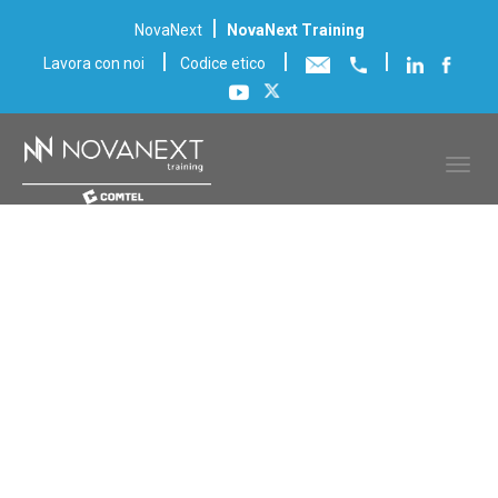
|
NovaNext
NovaNext Training
|
|
|
Lavora con noi
Codice etico
Scheda corso