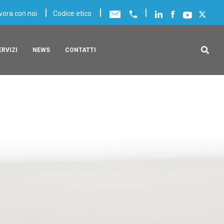
|
|
|
vora con noi
Codice etico
ERVIZI
NEWS
CONTATTI