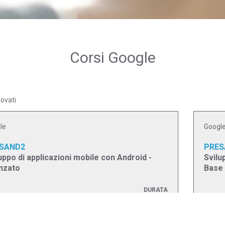
Corsi Google
rovati
le
Googl
SAND2
PRES
uppo di applicazioni mobile con Android -
Svilu
nzato
Base
DURATA
3 giorni
AZIONE
EROGA
ual Classroom
Virtu
PREZZO
(iva esc.)