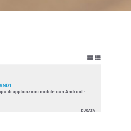
e
AND1
ppo di applicazioni mobile con Android -
DURATA
5 giorni
ZIONE
al Classroom
PREZZO
(iva esc.)