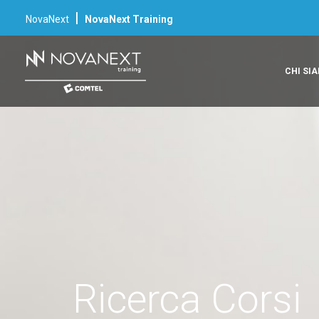
|
NovaNext
NovaNext Training
CHI SI
Ricerca Corsi