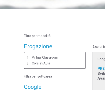
Filtra per modalità
Erogazione
2
corsi t
Virtual Classroom
Goog
Corsi in Aula
PRE
Svil
Filtra per sottoarea
Ava
Google
EROG
Android
Virt