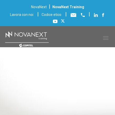
|
NovaNext
NovaNext Training
|
|
|
Lavora con noi
Codice etico
Ricerca Corsi