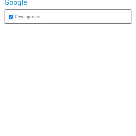
Google
Development
1
corsi trovati
Google
SASPT
Servizi Google Avanzati per gli Sviluppatori:
Panoramica Tecnica
DURATA
EROGAZIONE
2 giorni
Virtual Classroom
e-Learning
PREZZO
(iva esc.)
Corso in aula
€ 800,00