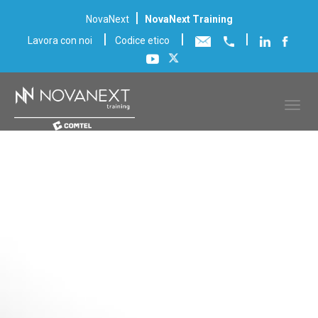
|
NovaNext
NovaNext Training
|
|
|
Lavora con noi
Codice etico
Ricerca Corsi