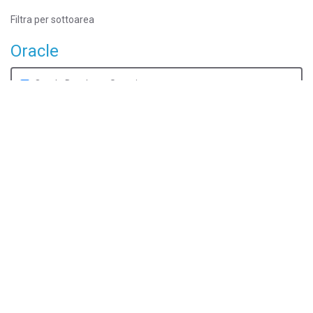
Filtra per sottoarea
Oracle
Oracle Database Security
2
corsi trovati
Oracle
D90815GC10
Introduction to Oracle Database Security Ed 1
DURATA
1 giorno
EROGAZIONE