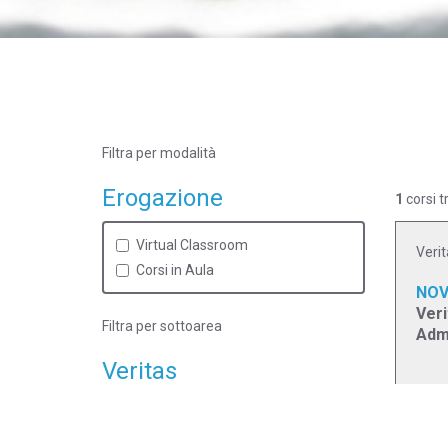
Filtra per modalità
Erogazione
1
corsi t
Virtual Classroom
Verit
Corsi in Aula
NOV
Veri
Filtra per sottoarea
Admi
Veritas
EROG
Desktop and Laptop Option
Virt