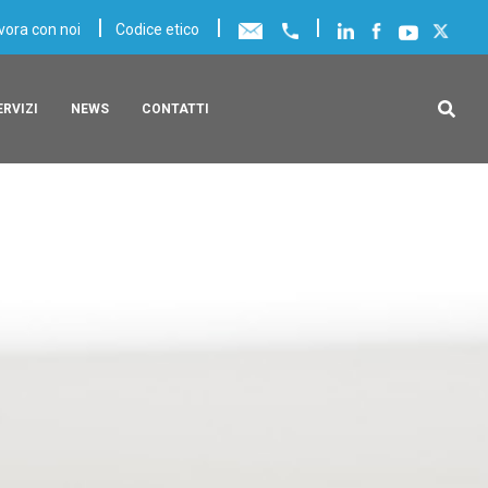
|
|
|
vora con noi
Codice etico
ERVIZI
NEWS
CONTATTI