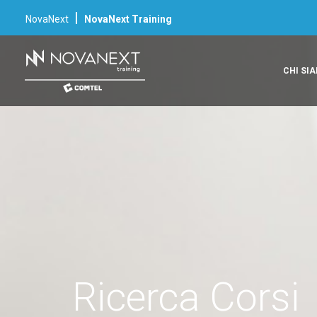
|
NovaNext
NovaNext Training
CHI SI
Ricerca Corsi