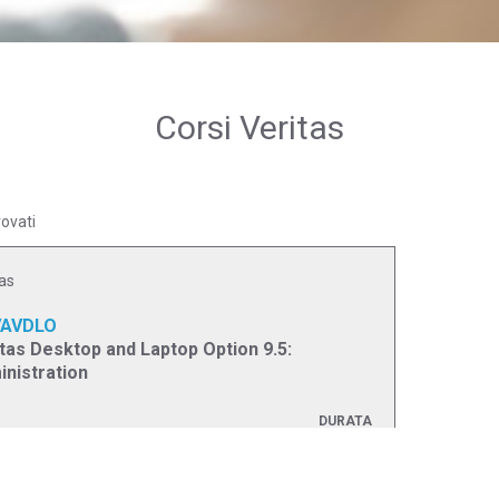
Corsi Veritas
rovati
as
AVDLO
tas Desktop and Laptop Option 9.5:
nistration
DURATA
5 giorni
AZIONE
ual Classroom
PREZZO
(iva esc.)