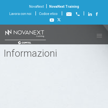
|
NovaNext
NovaNext Training
|
|
|
Lavora con noi
Codice etico
Informazioni