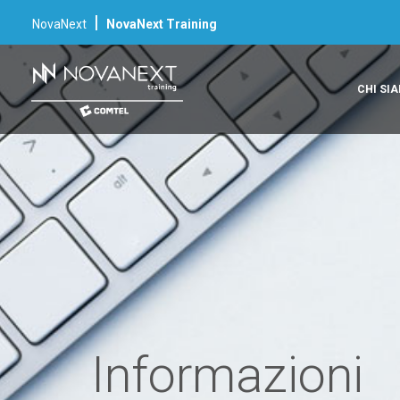
|
NovaNext
NovaNext Training
CHI SI
Informazioni