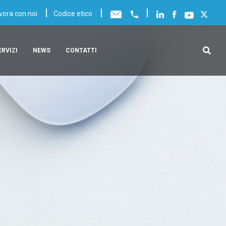
|
|
|
vora con noi
Codice etico
ERVIZI
NEWS
CONTATTI