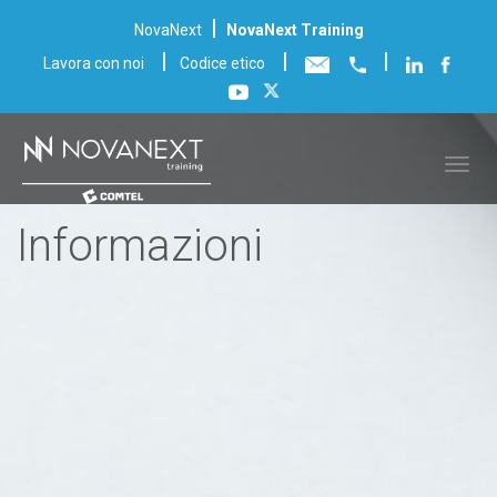
|
NovaNext
NovaNext Training
|
|
|
Lavora con noi
Codice etico
Informazioni