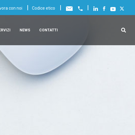
|
|
|
vora con noi
Codice etico
ERVIZI
NEWS
CONTATTI