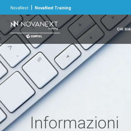
|
NovaNext
NovaNext Training
CHI SI
Informazioni