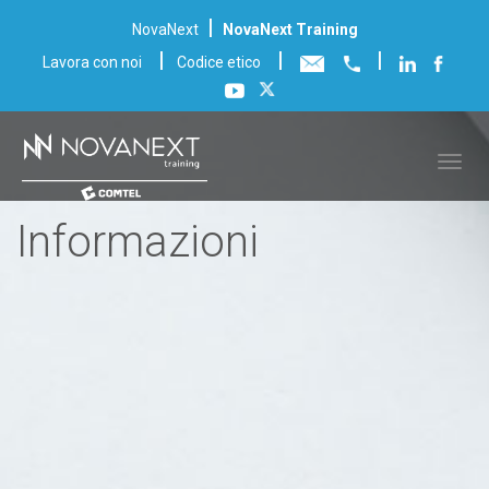
|
NovaNext
NovaNext Training
|
|
|
Lavora con noi
Codice etico
Informazioni