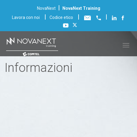
|
NovaNext
NovaNext Training
|
|
|
Lavora con noi
Codice etico
Informazioni