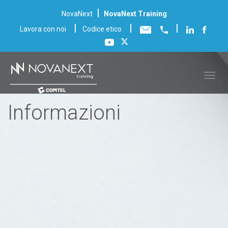
|
NovaNext
NovaNext Training
|
|
|
Lavora con noi
Codice etico
Informazioni