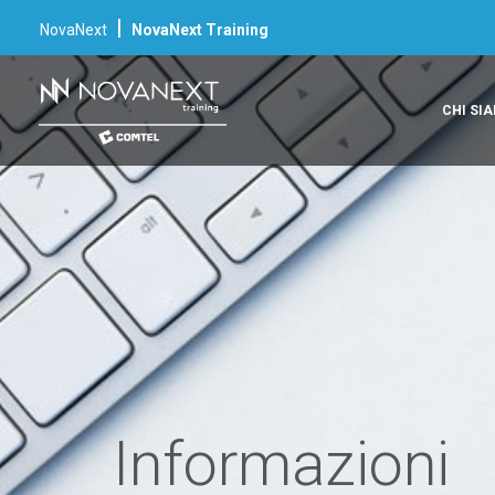
|
NovaNext
NovaNext Training
CHI SI
Informazioni