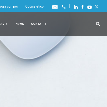
|
|
|
vora con noi
Codice etico
ERVIZI
NEWS
CONTATTI