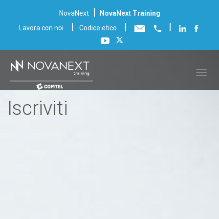
|
NovaNext
NovaNext Training
|
|
|
Lavora con noi
Codice etico
Iscriviti