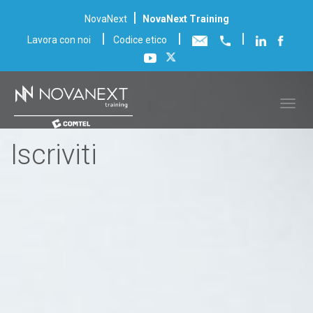
|
NovaNext
NovaNext Training
|
|
|
Lavora con noi
Codice etico
Iscriviti