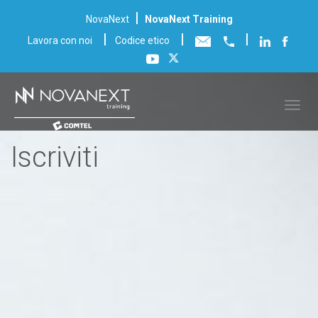
|
NovaNext
NovaNext Training
|
|
|
Lavora con noi
Codice etico
Iscriviti