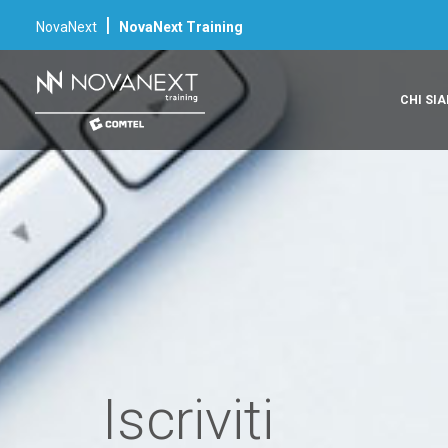
|
NovaNext
NovaNext Training
CHI SI
Iscriviti