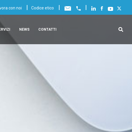
|
|
|
vora con noi
Codice etico
ERVIZI
NEWS
CONTATTI