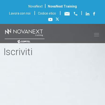
|
NovaNext
NovaNext Training
|
|
|
Lavora con noi
Codice etico
Iscriviti