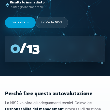
Risultato immediato
Punteggio in tempo reale
Inizia ora →
Cos'è la NIS2
0
/13
Perché fare questa autovalutazione
La NIS2 va oltre gli adeguamenti tecnici. Coinvolge
responsabilità del management
, processi di gestione