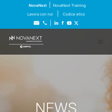
|
NovaNext
NovaNext Training
|
Lavora con noi
Codice etico
|
Chi siamo
Soluzioni
Servizi
NEWS
Formazione