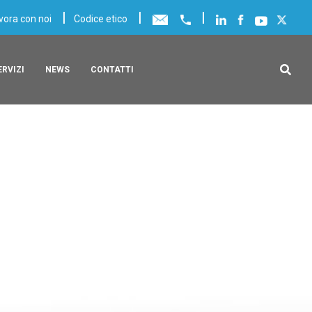
|
|
|
vora con noi
Codice etico
ERVIZI
NEWS
CONTATTI