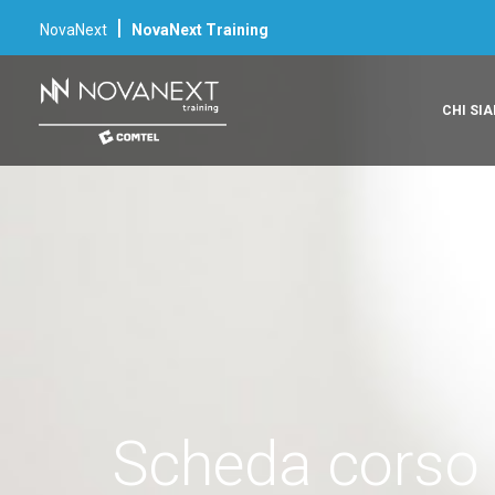
|
NovaNext
NovaNext Training
CHI SI
Scheda corso