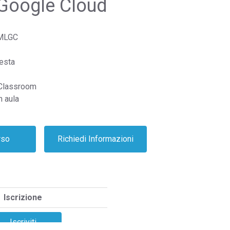
 Google Cloud
MLGC
iesta
 Classroom
n aula
Iscrizione