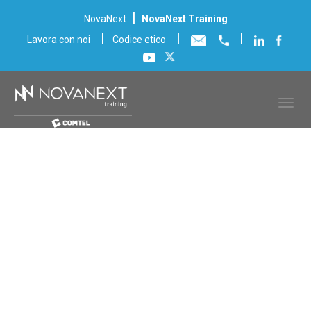
|
NovaNext
NovaNext Training
|
|
|
Lavora con noi
Codice etico
Scheda corso