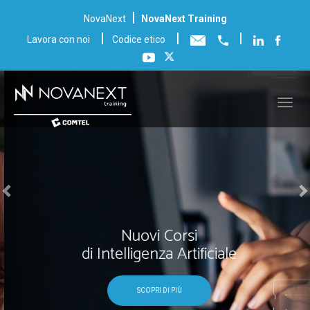
Previous
N
|
NovaNext
NovaNext Training
|
|
|
Lavora con noi
Codice etico
Nuovi Corsi
di Intelligenza Artificiale
SCOPRI DI PIÙ