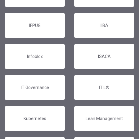
IFPUG
IIBA
Infoblox
ISACA
IT Governance
ITIL®
Kubernetes
Lean Management