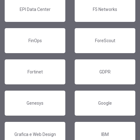
EPI Data Center
F5 Networks
FinOps
ForeScout
Fortinet
GDPR
Genesys
Google
Grafica e Web Design
IBM