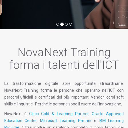
NovaNext Training
forma i talenti dell'ICT
La trasformazione digitale apre opportunità straordinarie.
NovaNext Training forma le persone che operano nell'ICT con
percorsi ufficiali e certificati dei più importanti Vendor, corsi soft
skills e linguistici. Perché le persone sono il cuore dell’innovazione.
NovaNext è
Cisco Gold & Learning Partner
,
Oracle Approved
Education Center
,
Microsoft Learning Partner
e
IBM Learning
Provider
. Offre inoltre un catalogo completo di corsi tecnici dei