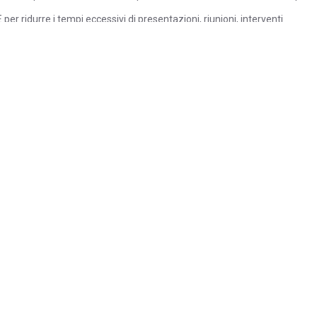
 per ridurre i tempi eccessivi di presentazioni, riunioni, interventi
so in aula (1 sessione da 8 ore)
si propone un’alternanza di momenti dedicati alla teoria e di sessioni di “
co.Sia in forma orale che scritta.
etterla, eliminando tutto ciò che non serve
llo scrivere
lla forza di una comunicazione breve e focalizzata