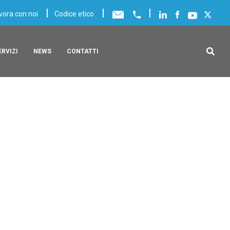
|
|
|
vora con noi
Codice etico
ERVIZI
NEWS
CONTATTI