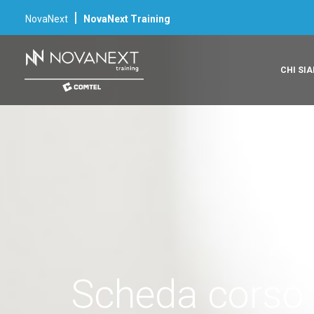
|
NovaNext
NovaNext Training
CHI SI
Scheda corso