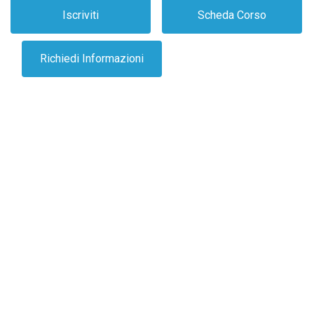
Schedulazione
Luogo
Data
Iscrizione
A Richiesta
Avvicinarsi al mondo dell’Agile Coaching e sviluppare le basi per
accompagnare team e persone nella crescita.
Docente: Giuseppe De Simone
Obiettivi