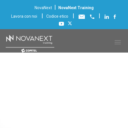
|
NovaNext
NovaNext Training
|
|
|
Lavora con noi
Codice etico
Scheda corso