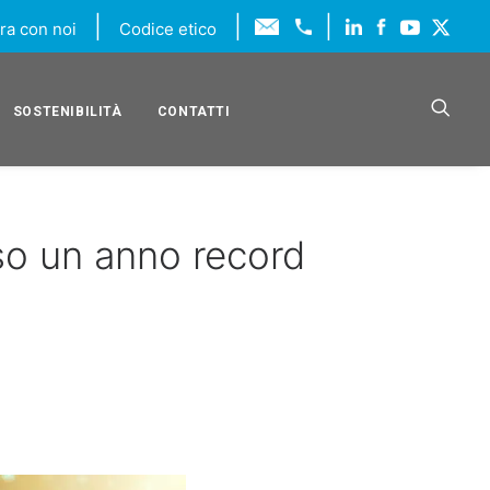
|
|
|
ra con noi
Codice etico
SOSTENIBILITÀ
CONTATTI
so un anno record