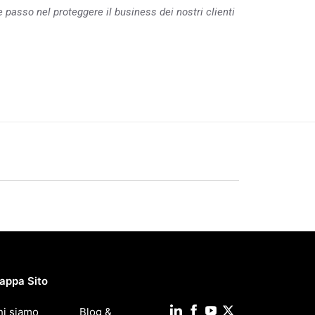
e passo nel proteggere il business dei nostri clienti
appa Sito
hi siamo
Blog &