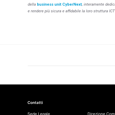
della
business unit CyberNext
, interamente dedica
e rendere più sicura e affidabile la loro struttura ICT
SCARICA IL PDF
Contatti
Sede Legale
Direzione Com