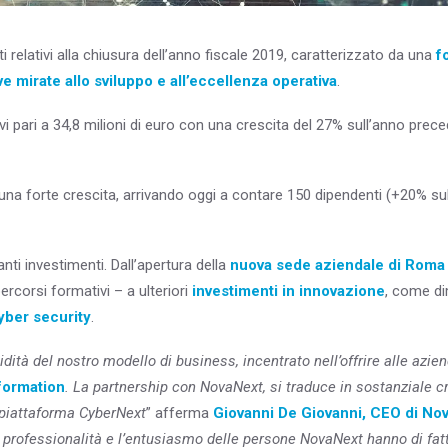
i relativi alla chiusura dell’anno fiscale 2019, caratterizzato da una
f
ive mirate allo sviluppo e all’eccellenza operativa
.
vi pari a 34,8 milioni di euro con una crescita del 27% sull’anno preced
una forte crescita, arrivando oggi a contare 150 dipendenti (+20% sull
anti investimenti. Dall’apertura della
nuova sede aziendale di Roma
 percorsi formativi – a ulteriori
investimenti in innovazione
, come di
cyber security
.
ità del nostro modello di business, incentrato nell’offrire alle aziend
sformation
. La partnership con NovaNext, si traduce in sostanziale c
ra piattaforma CyberNext
” afferma
Giovanni De Giovanni, CEO di No
 professionalità e l’entusiasmo delle persone NovaNext hanno di fatto