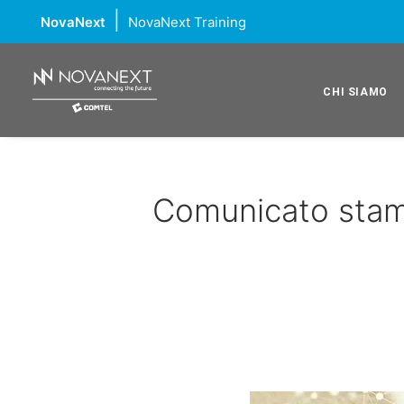
|
NovaNext
NovaNext Training
CHI SIAMO
Comunicato stamp