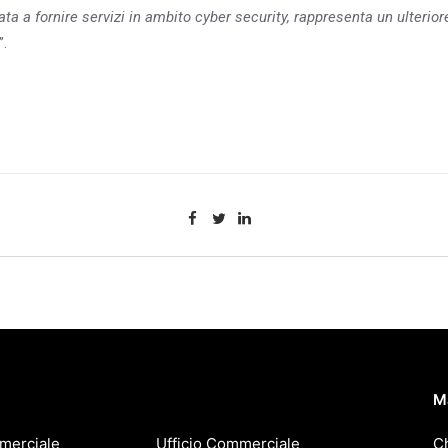
ta a fornire servizi in ambito cyber security, rappresenta un ulterior
”.
M
merciale
Ufficio Commerciale
C