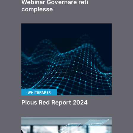
Webinar Governare reti
complesse
WHITEPAPER
Picus Red Report 2024