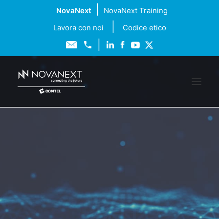
|
NovaNext
NovaNext Training
|
Lavora con noi
Codice etico
|
Chi siamo
Soluzioni
Servizi
Formazione