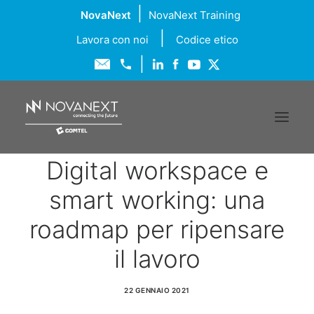
|
NovaNext
NovaNext Training
|
Lavora con noi
Codice etico
|
Digital workspace e
Chi siamo
smart working: una
Soluzioni
roadmap per ripensare
il lavoro
Servizi
22 GENNAIO 2021
Formazione