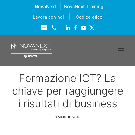
|
NovaNext
NovaNext Training
|
Lavora con noi
Codice etico
|
Formazione ICT? La
Chi siamo
chiave per raggiungere
Soluzioni
i risultati di business
Servizi
3 MAGGIO 2016
Formazione