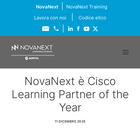
|
NovaNext
NovaNext Training
|
Lavora con noi
Codice etico
|
NovaNext è Cisco
Chi siamo
Learning Partner of the
Soluzioni
Year
Servizi
11 DICEMBRE 2025
Formazione