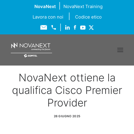
|
NovaNext
NovaNext Training
|
Lavora con noi
Codice etico
|
NovaNext ottiene la
Chi siamo
qualifica Cisco Premier
Soluzioni
Provider
Servizi
26 GIUGNO 2025
Formazione