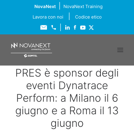
|
NovaNext
NovaNext Training
|
Lavora con noi
Codice etico
|
PRES è sponsor degli
Chi siamo
eventi Dynatrace
Soluzioni
Perform: a Milano il 6
giugno e a Roma il 13
Servizi
giugno
Formazione