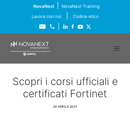
|
NovaNext
NovaNext Training
|
Lavora con noi
Codice etico
|
Chi siamo
Scopri i corsi ufficiali e
Soluzioni
certificati Fortinet
Servizi
20 APRILE 2021
Formazione