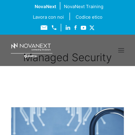
|
NovaNext
NovaNext Training
|
Lavora con noi
Codice etico
|
Managed Security
Chi siamo
Soluzioni
Servizi
Formazione