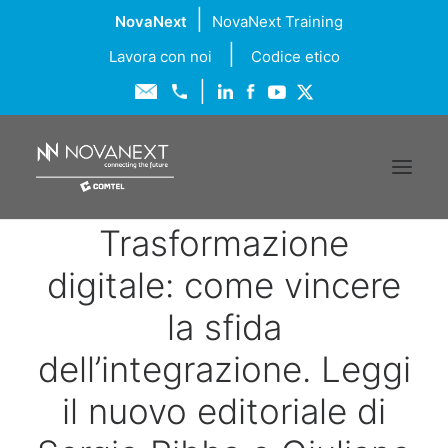
|
NovaNext
NovaNext Training
|
Lavora con noi
Codice etico
|
Trasformazione
Chi siamo
digitale: come vincere
Soluzioni
la sfida
dell’integrazione. Leggi
Servizi
il nuovo editoriale di
Formazione