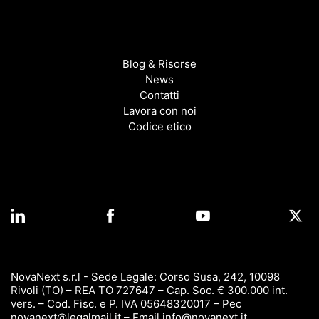
Blog & Risorse
News
Contatti
Lavora con noi
Codice etico
NovaNext s.r.l - Sede Legale: Corso Susa, 242, 10098
Rivoli (TO) – REA TO 727647 – Cap. Soc. € 300.000 int.
vers. – Cod. Fisc. e P. IVA 05648320017 – Pec
novanext@legalmail.it
– Email
info@novanext.it