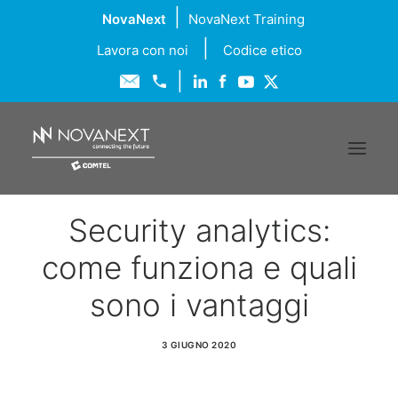
|
NovaNext
NovaNext Training
|
Lavora con noi
Codice etico
|
Security analytics:
Chi siamo
come funziona e quali
Soluzioni
sono i vantaggi
Servizi
3 GIUGNO 2020
Formazione