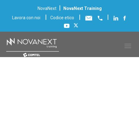
|
NovaNext
NovaNext Training
|
|
|
Lavora con noi
Codice etico
Ricerca Corsi