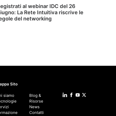
egistrati al webinar IDC del 26
iugno: La Rete Intuitiva riscrive le
egole del networking
appa Sito
hi siamo
Blog &
ecnologie
Risorse
rvizi
News
ormazione
Contatti