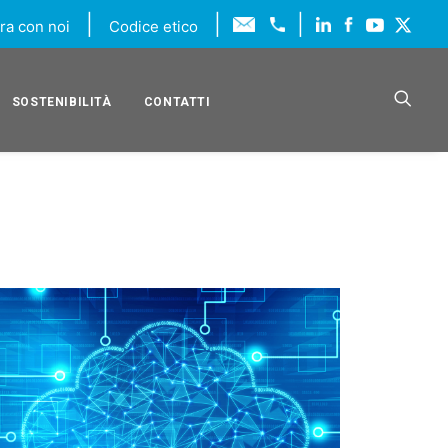
|
|
|
ra con noi
Codice etico
SOSTENIBILITÀ
CONTATTI