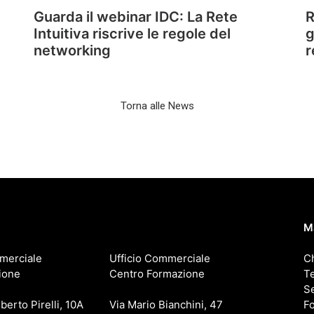
Guarda il webinar IDC: La Rete
R
Intuitiva riscrive le regole del
g
networking
r
Torna alle News
M
merciale
Ufficio Commerciale
C
ione
Centro Formazione
T
Se
berto Pirelli, 10A
Via Mario Bianchini, 47
F