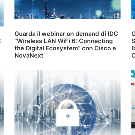
Guarda il webinar on demand di IDC
G
:
“Wireless LAN WiFi 6: Connecting
S
the Digital Ecosystem” con Cisco e
I
NovaNext
C