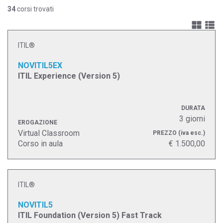
ITIL® 4 Specialist Sustainability in Digital & IT
34
corsi trovati
ITIL® 4 Strategic Leader
ITIL®- Expert in IT Service Management
ITIL®- Intermediate in IT Service Management
ITIL®
NOVITIL5EX
ITIL Experience (Version 5)
DURATA
3 giorni
EROGAZIONE
Virtual Classroom
PREZZO
(iva esc.)
Corso in aula
€ 1.500,00
ITIL®
NOVITIL5
ITIL Foundation (Version 5) Fast Track