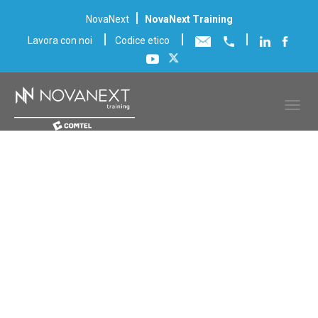
|
NovaNext
NovaNext Training
|
|
|
Lavora con noi
Codice etico
Ricerca Corsi