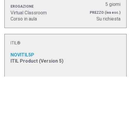
5 giorni
EROGAZIONE
Virtual Classroom
PREZZO
(iva esc.)
Corso in aula
Su richiesta
ITIL®
NOVITIL5P
ITIL Product (Version 5)
DURATA
3 giorni
EROGAZIONE
Virtual Classroom
PREZZO
(iva esc.)
Corso in aula
€ 1.500,00
ITIL®