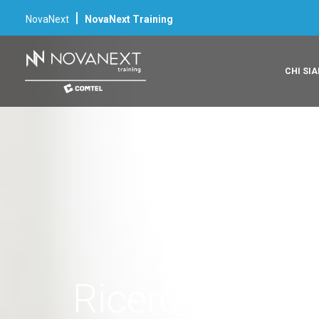
|
NovaNext
NovaNext Training
CHI SI
Ricerca Corsi