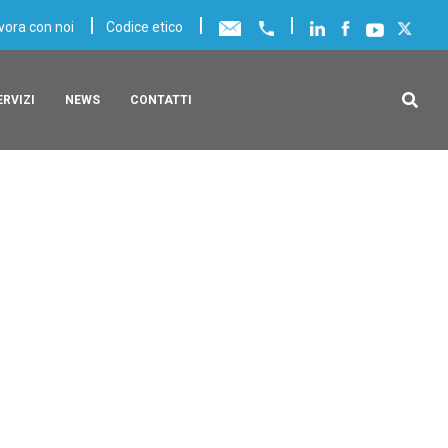
|
|
|
vora con noi
Codice etico
ERVIZI
NEWS
CONTATTI